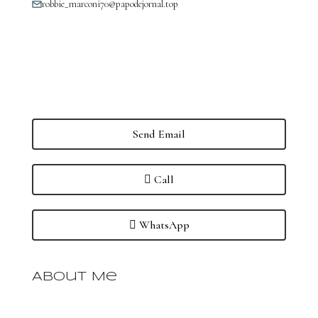
robbie_marconi70@papodejornal.top
Send Email
Call
WhatsApp
About Me