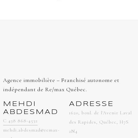
Agence immobilière – Franchisé autonome et
indépendant de Re/max Québec.
MEHDI
ADRESSE
ABDESMAD
1620, boul. de l'Avenir Laval
C 438 868-4532
des Rapides, Québec, H7S
mehdi.abdesmad@remax-
2N4