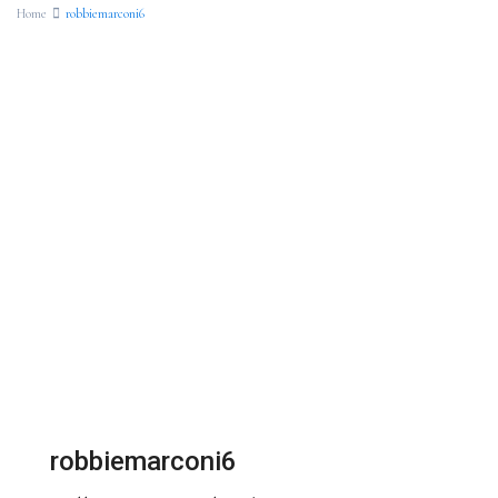
Home
robbiemarconi6
robbiemarconi6