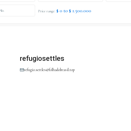
$ 0 to $ 1.500.000
Price range:
refugiosettles
refugio.settles@folhadobrasil.top