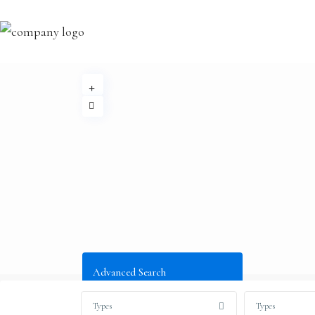
Advanced Search
Types
Types