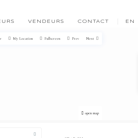
EURS
VENDEURS
CONTACT
EN
w
My Location
Fullscreen
Prev
Next
open map