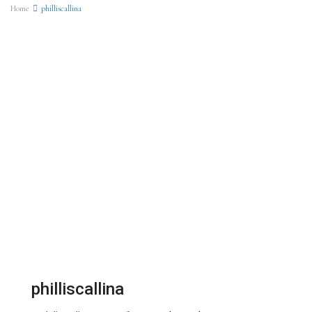
Home
philliscallina
philliscallina