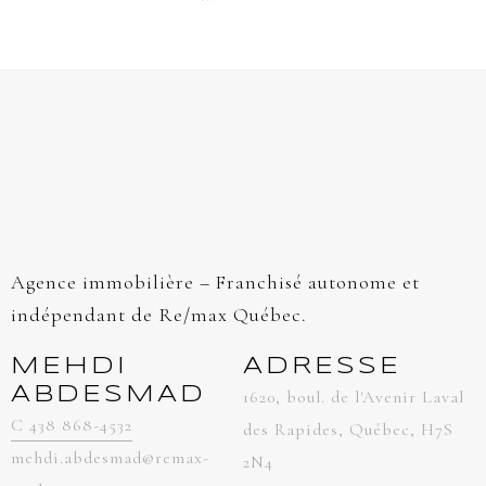
Agence immobilière – Franchisé autonome et
indépendant de Re/max Québec.
MEHDI
ADRESSE
ABDESMAD
1620, boul. de l'Avenir Laval
C 438 868-4532
des Rapides, Québec, H7S
mehdi.abdesmad@remax-
2N4