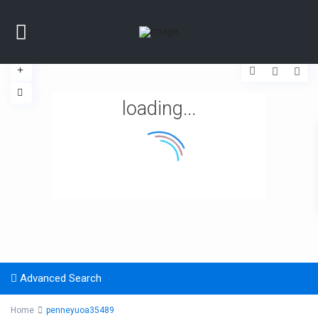
loading...
Advanced Search
Home
penneyuoa35489