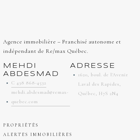
Agence immobilière – Franchisé autonome et
indépendant de Re/max Québec.
MEHDI
ADRESSE
ABDESMAD
1620, boul. de l'Avenir
C 438 868-4532
Laval des Rapides,
mehdi.abdesmad@remax-
Québec, H7S 2N4
quebec.com
PROPRIÉTÉS
ALERTES IMMOBILIÈRES