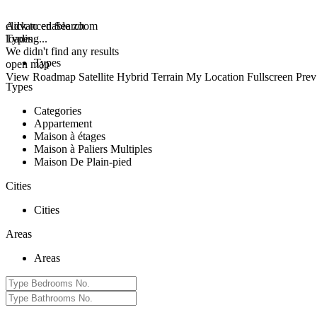
click to enable zoom
Advanced Search
loading...
Types
We didn't find any results
Types
open map
View
Roadmap
Satellite
Hybrid
Terrain
My Location
Fullscreen
Prev
Types
Categories
Appartement
Maison à étages
Maison à Paliers Multiples
Maison De Plain-pied
Cities
Cities
Areas
Areas