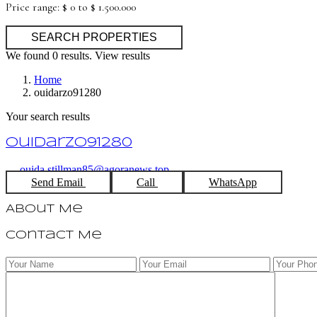
Price range:
$ 0 to $ 1.500.000
We found
0
results.
View results
Home
ouidarzo91280
Your search results
ouidarzo91280
ouida.stillman85@agoranews.top
Send Email
Call
WhatsApp
About Me
Contact Me