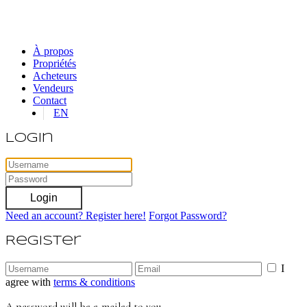
À propos
Propriétés
Acheteurs
Vendeurs
Contact
EN
Login
Login
Need an account? Register here!
Forgot Password?
Register
I
agree with
terms & conditions
A password will be e-mailed to you