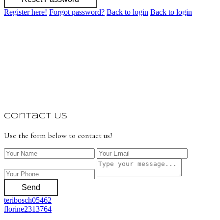
Register here!
Forgot password?
Back to login
Back to login
Contact Us
Use the form below to contact us!
Send
teribosch05462
florine2313764