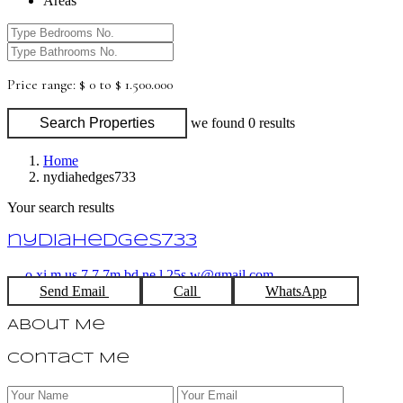
Areas
Price range:
$ 0 to $ 1.500.000
Search Properties
we found
0
results
Home
nydiahedges733
Your search results
nydiahedges733
o.xi.m.us.7.7.7m.bd.ne.l.25s.w@gmail.com
Send Email
Call
WhatsApp
About Me
Contact Me