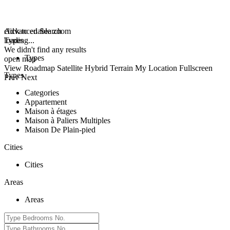
click to enable zoom
Advanced Search
loading...
Types
We didn't find any results
Types
open map
View
Roadmap
Satellite
Hybrid
Terrain
My Location
Fullscreen
Types
Prev
Next
Categories
Appartement
Maison à étages
Maison à Paliers Multiples
Maison De Plain-pied
Cities
Cities
Areas
Areas