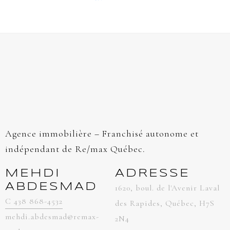
Agence immobilière – Franchisé autonome et
indépendant de Re/max Québec.
MEHDI
ADRESSE
ABDESMAD
1620, boul. de l'Avenir Laval
C 438 868-4532
des Rapides, Québec, H7S
mehdi.abdesmad@remax-
2N4