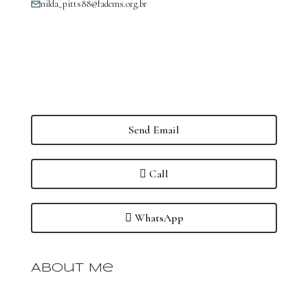
nilda_pitts88@fadems.org.br
Send Email
Call
WhatsApp
About Me