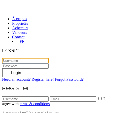
À propos
Propriétés
Acheteurs
Vendeurs
Contact
FR
Login
Login
Need an account? Register here!
Forgot Password?
Register
I
agree with
terms & conditions
A password will be e-mailed to you