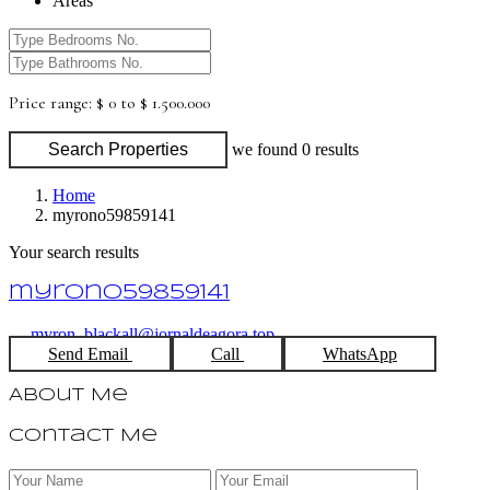
Areas
Price range:
$ 0 to $ 1.500.000
Search Properties
we found
0
results
Home
myrono59859141
Your search results
myrono59859141
myron_blackall@jornaldeagora.top
Send Email
Call
WhatsApp
About Me
Contact Me