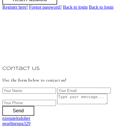
Register here!
Forgot password?
Back to login
Back to login
Contact Us
Use the form below to contact us!
Send
ezequielodoher
pearlineupa329