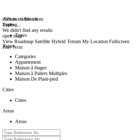
click to enable zoom
Advanced Search
loading...
Types
We didn't find any results
Types
open map
View
Roadmap
Satellite
Hybrid
Terrain
My Location
Fullscreen
Types
Prev
Next
Categories
Appartement
Maison à étages
Maison à Paliers Multiples
Maison De Plain-pied
Cities
Cities
Areas
Areas