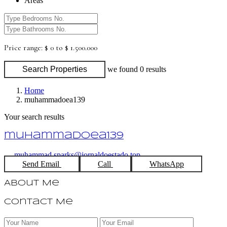
Areas
Price range:
$ 0 to $ 1.500.000
Search Properties
we found
0
results
Home
muhammadoea139
Your search results
muhammadoea139
muhammad.sparks@jornaldoestado.top
Send Email
Call
WhatsApp
About Me
Contact Me