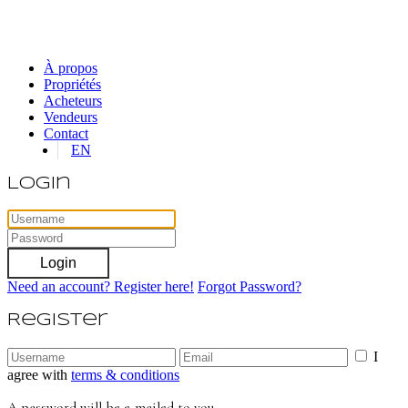
À propos
Propriétés
Acheteurs
Vendeurs
Contact
EN
Login
Login
Need an account? Register here!
Forgot Password?
Register
I
agree with
terms & conditions
A password will be e-mailed to you