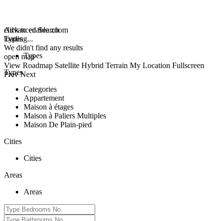
click to enable zoom
Advanced Search
loading...
Types
We didn't find any results
Types
open map
View
Roadmap
Satellite
Hybrid
Terrain
My Location
Fullscreen
Types
Prev
Next
Categories
Appartement
Maison à étages
Maison à Paliers Multiples
Maison De Plain-pied
Cities
Cities
Areas
Areas