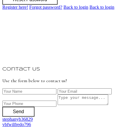
Register here!
Forgot password?
Back to login
Back to login
Contact Us
Use the form below to contact us!
Send
stephanyb36829
vbfwilfredo796