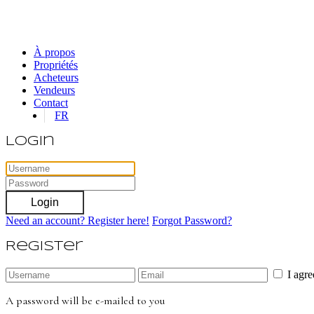
À propos
Propriétés
Acheteurs
Vendeurs
Contact
FR
Login
Login
Need an account? Register here!
Forgot Password?
Register
I agr
A password will be e-mailed to you