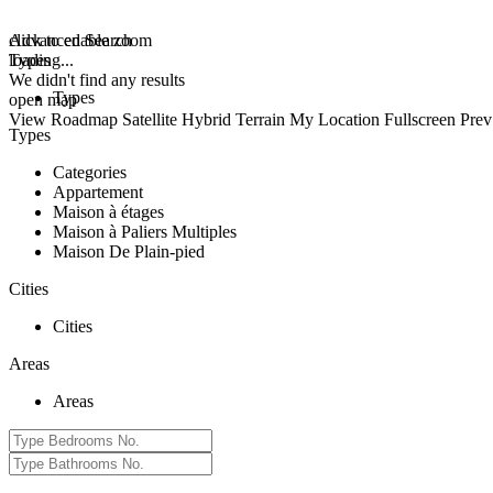
click to enable zoom
Advanced Search
loading...
Types
We didn't find any results
Types
open map
View
Roadmap
Satellite
Hybrid
Terrain
My Location
Fullscreen
Prev
Types
Categories
Appartement
Maison à étages
Maison à Paliers Multiples
Maison De Plain-pied
Cities
Cities
Areas
Areas