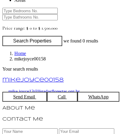
Areas
Price range:
$ 0 to $ 1.500.000
Search Properties
we found
0
results
Home
mikejoyce00158
Your search results
mikejoyce00158
mike.joyce13@ligadasflorestas.org.br
Send Email
Call
WhatsApp
About Me
Contact Me