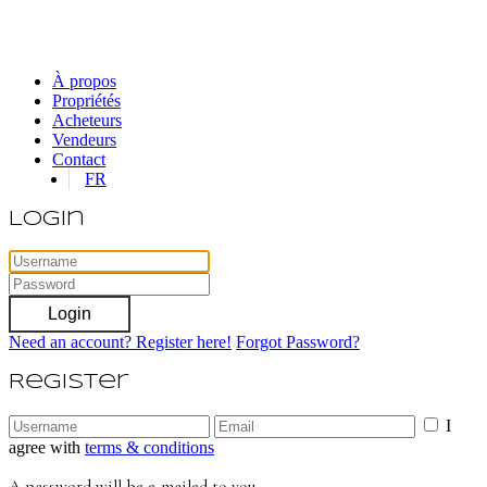
À propos
Propriétés
Acheteurs
Vendeurs
Contact
FR
Login
Login
Need an account? Register here!
Forgot Password?
Register
I
agree with
terms & conditions
A password will be e-mailed to you