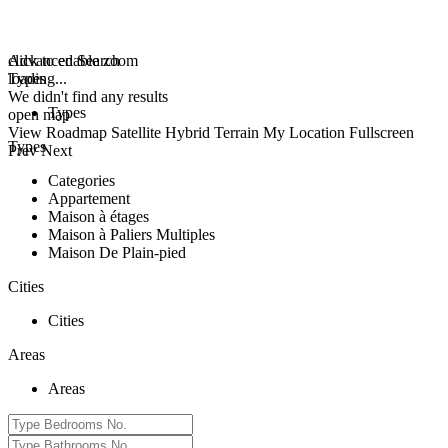
click to enable zoom
Advanced Search
loading...
Types
We didn't find any results
Types
open map
View
Roadmap
Satellite
Hybrid
Terrain
My Location
Fullscreen
Types
Prev
Next
Categories
Appartement
Maison à étages
Maison à Paliers Multiples
Maison De Plain-pied
Cities
Cities
Areas
Areas