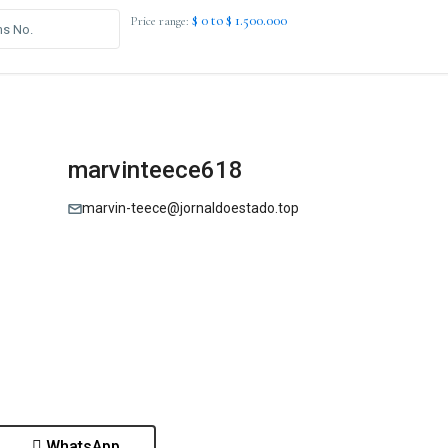
$ 0 to $ 1.500.000
Price range:
marvinteece618
marvin-teece@jornaldoestado.top
WhatsApp