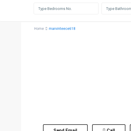
Home
marvinteece618
Send Email
Call