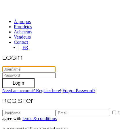
À propos
Propriétés
Acheteurs
Vendeurs
Contact
FR
Login
Login
Need an account? Register here!
Forgot Password?
Register
I
agree with
terms & conditions
A password will be e-mailed to you