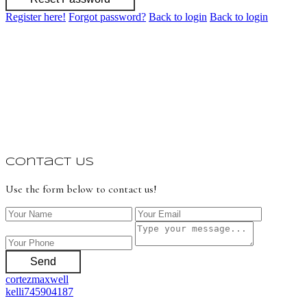
Register here!
Forgot password?
Back to login
Back to login
Contact Us
Use the form below to contact us!
Send
cortezmaxwell
kelli745904187