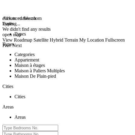
click to enable zoom
Advanced Search
loading...
Types
We didn't find any results
Types
open map
View
Roadmap
Satellite
Hybrid
Terrain
My Location
Fullscreen
Types
Prev
Next
Categories
Appartement
Maison à étages
Maison à Paliers Multiples
Maison De Plain-pied
Cities
Cities
Areas
Areas