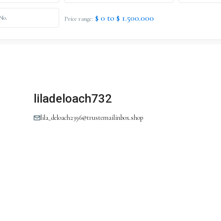
$ 0 to $ 1.500.000
Price range:
liladeloach732
lila_deloach2396@trustemailinbox.shop