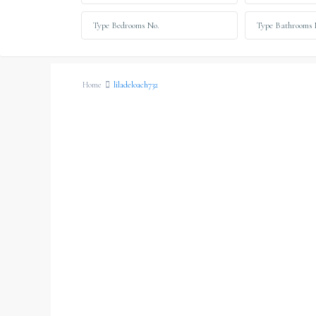
Home
liladeloach732