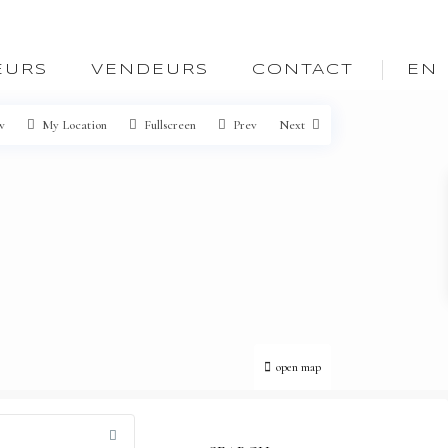
EURS
VENDEURS
CONTACT
EN
w
My Location
Fullscreen
Prev
Next
open map