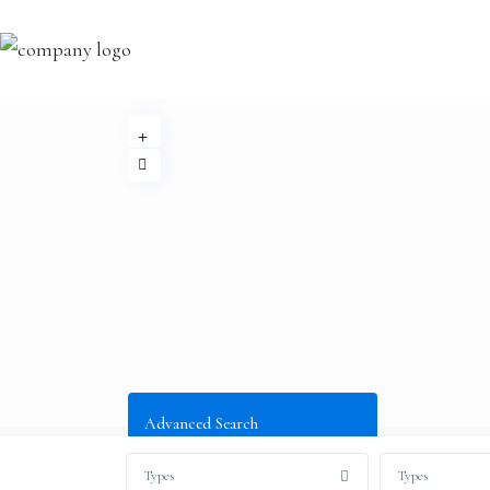
Advanced Search
Types
Types