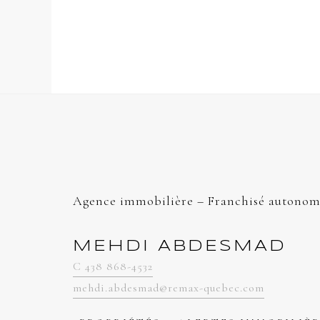
Agence immobilière – Franchisé autonom
MEHDI ABDESMAD
C 438 868-4532
mehdi.abdesmad@remax-quebec.com