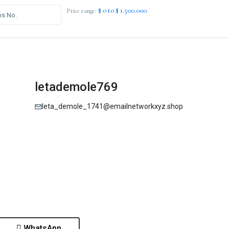
$ 0 to $ 1.500.000
Price range:
letademole769
leta_demole_1741@emailnetworkxyz.shop
WhatsApp