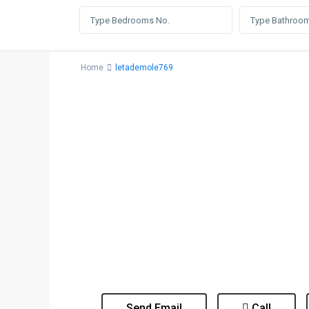
Home
letademole769
Send Email
Call