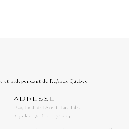
e et indépendant de Re/max Québec.
ADRESSE
1620, boul. de l'Avenir Laval des
Rapides, Québec, H7S 2N4