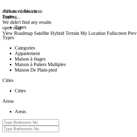
click to enable zoom
Advanced Search
loading...
Types
We didn't find any results
Types
open map
View
Roadmap
Satellite
Hybrid
Terrain
My Location
Fullscreen
Prev
Types
Categories
Appartement
Maison à étages
Maison à Paliers Multiples
Maison De Plain-pied
Cities
Cities
Areas
Areas