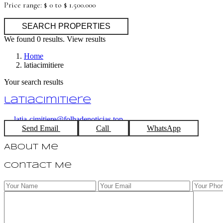
Price range:
$ 0 to $ 1.500.000
We found
0
results.
View results
Home
latiacimitiere
Your search results
latiacimitiere
latia-cimitiere@folhadenoticias.top
Send Email
Call
WhatsApp
About Me
Contact Me