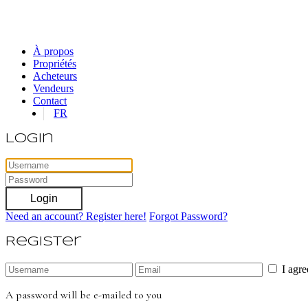
À propos
Propriétés
Acheteurs
Vendeurs
Contact
FR
Login
Login
Need an account? Register here!
Forgot Password?
Register
I agr
A password will be e-mailed to you