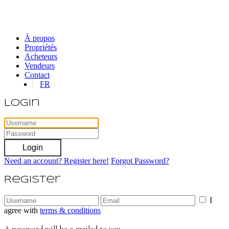
À propos
Propriétés
Acheteurs
Vendeurs
Contact
FR
Login
Login
Need an account? Register here!
Forgot Password?
Register
I
agree with
terms & conditions
A password will be e-mailed to you