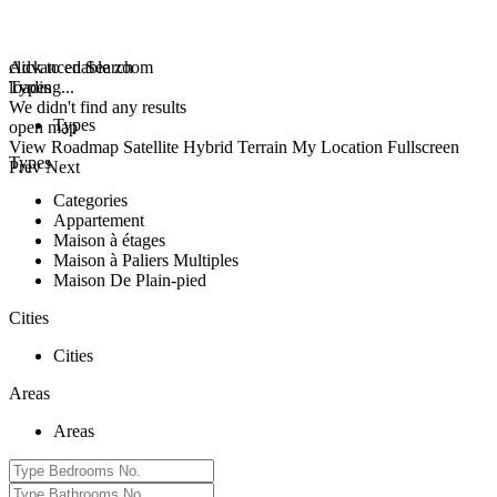
click to enable zoom
Advanced Search
loading...
Types
We didn't find any results
Types
open map
View
Roadmap
Satellite
Hybrid
Terrain
My Location
Fullscreen
Types
Prev
Next
Categories
Appartement
Maison à étages
Maison à Paliers Multiples
Maison De Plain-pied
Cities
Cities
Areas
Areas