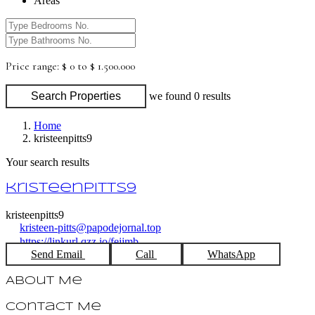
Areas
Price range:
$ 0 to $ 1.500.000
Search Properties
we found
0
results
Home
kristeenpitts9
Your search results
kristeenpitts9
kristeenpitts9
kristeen-pitts@papodejornal.top
https://linkurl.qzz.io/fejjmb
Send Email
Call
WhatsApp
About Me
Contact Me