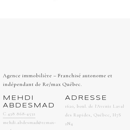
Agence immobilière – Franchisé autonome et
indépendant de Re/max Québec.
MEHDI
ADRESSE
ABDESMAD
1620, boul. de l'Avenir Laval
C 438 868-4532
des Rapides, Québec, H7S
mehdi.abdesmad@remax-
2N4