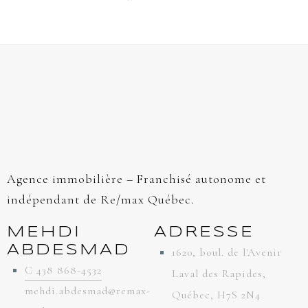
Agence immobilière – Franchisé autonome et
indépendant de Re/max Québec.
MEHDI
ADRESSE
ABDESMAD
1620, boul. de l'Avenir
C 438 868-4532
Laval des Rapides,
mehdi.abdesmad@remax-
Québec, H7S 2N4