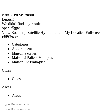
click to enable zoom
Advanced Search
loading...
Types
We didn't find any results
Types
open map
View
Roadmap
Satellite
Hybrid
Terrain
My Location
Fullscreen
Types
Prev
Next
Categories
Appartement
Maison à étages
Maison à Paliers Multiples
Maison De Plain-pied
Cities
Cities
Areas
Areas