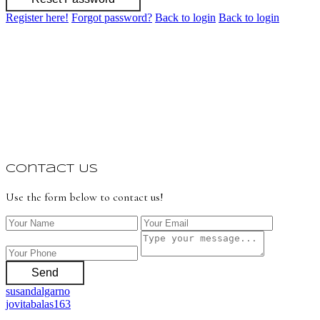
Register here!
Forgot password?
Back to login
Back to login
Contact Us
Use the form below to contact us!
Send
susandalgarno
jovitabalas163