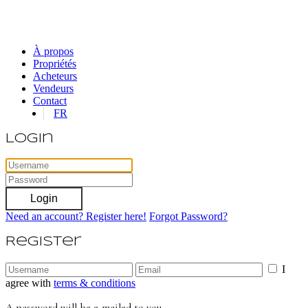
À propos
Propriétés
Acheteurs
Vendeurs
Contact
FR
Login
Login
Need an account? Register here!
Forgot Password?
Register
I
agree with
terms & conditions
A password will be e-mailed to you