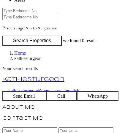
Areas
Price range:
$ 0 to $ 1.500.000
Search Properties
we found
0
results
Home
kathiesturgeon
Your search results
kathiesturgeon
kathie.sturgeon@thewisetransfer.click
Send Email
Call
WhatsApp
About Me
Contact Me