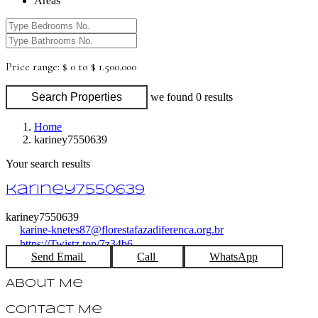
Areas
Price range:
$ 0 to $ 1.500.000
Search Properties
we found
0
results
Home
kariney7550639
Your search results
kariney7550639
kariney7550639
karine-knetes87@florestafazadiferenca.org.br
https://Twistz.top/7z34b6
Send Email
Call
WhatsApp
About Me
Contact Me