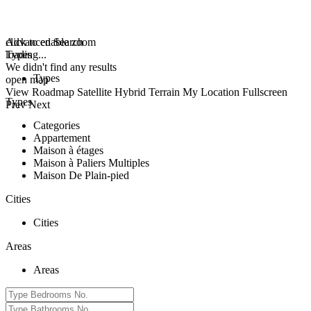
click to enable zoom
Advanced Search
loading...
Types
We didn't find any results
Types
open map
View
Roadmap
Satellite
Hybrid
Terrain
My Location
Fullscreen
Types
Prev
Next
Categories
Appartement
Maison à étages
Maison à Paliers Multiples
Maison De Plain-pied
Cities
Cities
Areas
Areas