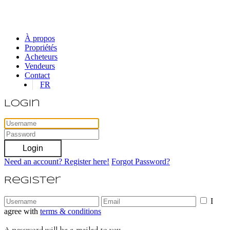
À propos
Propriétés
Acheteurs
Vendeurs
Contact
FR
Login
Login
Need an account? Register here!
Forgot Password?
Register
I
agree with
terms & conditions
A password will be e-mailed to you