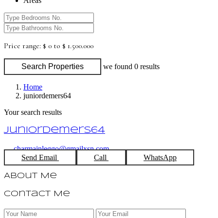
Areas
Price range:
$ 0 to $ 1.500.000
Search Properties
we found
0
results
Home
juniordemers64
Your search results
juniordemers64
charmainleggo@gmailxsn.com
Send Email
Call
WhatsApp
About Me
Contact Me