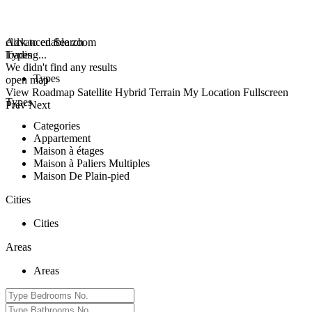
click to enable zoom
Advanced Search
loading...
Types
We didn't find any results
Types
open map
View
Roadmap
Satellite
Hybrid
Terrain
My Location
Fullscreen
Types
Prev
Next
Categories
Appartement
Maison à étages
Maison à Paliers Multiples
Maison De Plain-pied
Cities
Cities
Areas
Areas