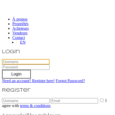
À propos
Propriétés
Acheteurs
Vendeurs
Contact
EN
Login
Login
Need an account? Register here!
Forgot Password?
Register
I
agree with
terms & conditions
A password will be e-mailed to you