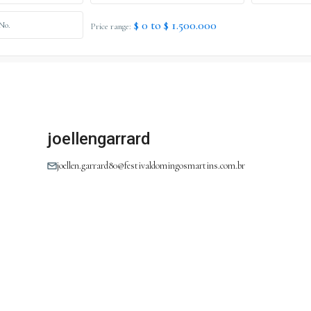
$ 0 to $ 1.500.000
Price range:
joellengarrard
joellen.garrard80@festivaldomingosmartins.com.br