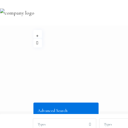
Advanced Search
Types
Types