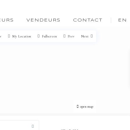
EURS
VENDEURS
CONTACT
EN
w
My Location
Fullscreen
Prev
Next
open map