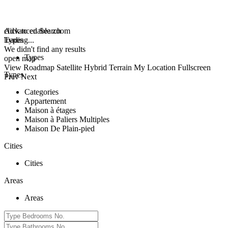
click to enable zoom
Advanced Search
loading...
Types
We didn't find any results
Types
open map
View
Roadmap
Satellite
Hybrid
Terrain
My Location
Fullscreen
Types
Prev
Next
Categories
Appartement
Maison à étages
Maison à Paliers Multiples
Maison De Plain-pied
Cities
Cities
Areas
Areas