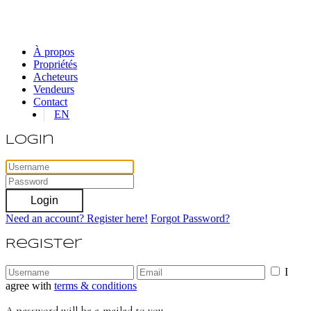
À propos
Propriétés
Acheteurs
Vendeurs
Contact
EN
Login
Login
Need an account? Register here!
Forgot Password?
Register
I
agree with
terms & conditions
A password will be e-mailed to you