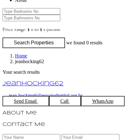
Areas
Price range:
$ 0 to $ 1.500.000
Search Properties
we found
0
results
Home
jeanhocking62
Your search results
jeanhocking62
jean-hocking6@euvotodistrital.org.br
Send Email
Call
WhatsApp
About Me
Contact Me