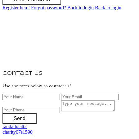
Register here!
Forgot password?
Back to login
Back to login
Contact Us
Use the form below to contact us!
Send
randallplatt2
charity07s1590