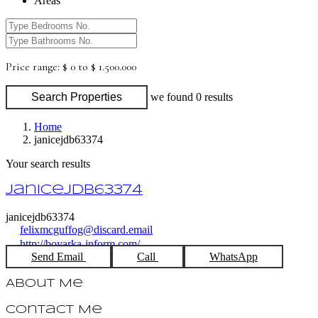
Areas
Price range:
$ 0 to $ 1.500.000
Search Properties
we found
0
results
Home
janicejdb63374
Your search results
janicejdb63374
janicejdb63374
felixmcguffog@discard.email
http://boyarka-inform.com/
Send Email
Call
WhatsApp
About Me
Contact Me