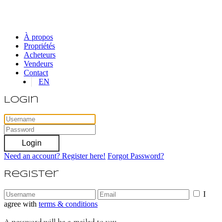
À propos
Propriétés
Acheteurs
Vendeurs
Contact
EN
Login
Login
Need an account? Register here!
Forgot Password?
Register
I
agree with
terms & conditions
A password will be e-mailed to you