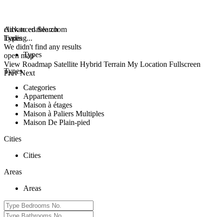
click to enable zoom
Advanced Search
loading...
Types
We didn't find any results
Types
open map
View
Roadmap
Satellite
Hybrid
Terrain
My Location
Fullscreen
Types
Prev
Next
Categories
Appartement
Maison à étages
Maison à Paliers Multiples
Maison De Plain-pied
Cities
Cities
Areas
Areas