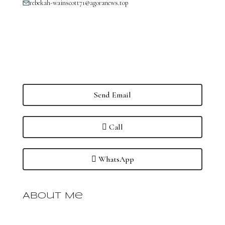
rebekah-wainscott71@agoranews.top
Send Email
Call
WhatsApp
About Me