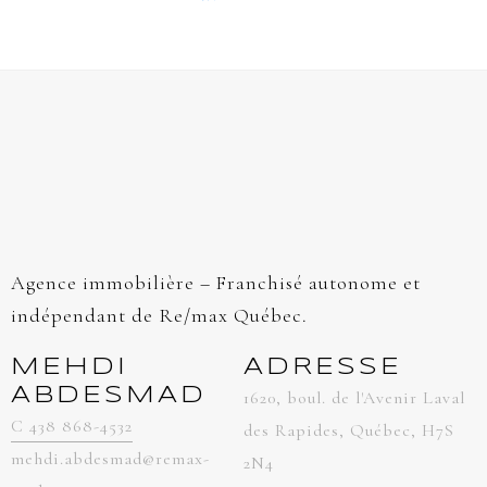
Agence immobilière – Franchisé autonome et
indépendant de Re/max Québec.
MEHDI
ADRESSE
ABDESMAD
1620, boul. de l'Avenir Laval
C 438 868-4532
des Rapides, Québec, H7S
mehdi.abdesmad@remax-
2N4