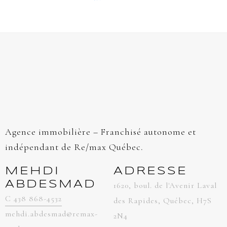
Agence immobilière – Franchisé autonome et
indépendant de Re/max Québec.
MEHDI
ADRESSE
ABDESMAD
1620, boul. de l'Avenir Laval
C 438 868-4532
des Rapides, Québec, H7S
mehdi.abdesmad@remax-
2N4