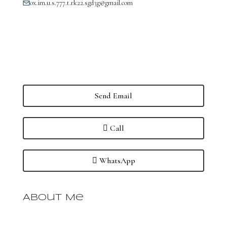
ox.im.u.s.777.t.rk22.sgd3g@gmail.com
Send Email
Call
WhatsApp
About Me