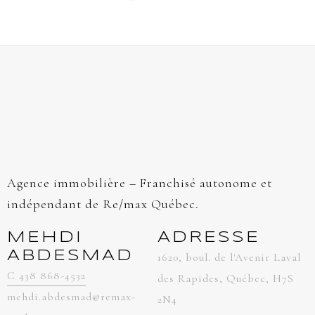
Agence immobilière – Franchisé autonome et
indépendant de Re/max Québec.
MEHDI
ADRESSE
ABDESMAD
1620, boul. de l'Avenir Laval
C 438 868-4532
des Rapides, Québec, H7S
mehdi.abdesmad@remax-
2N4