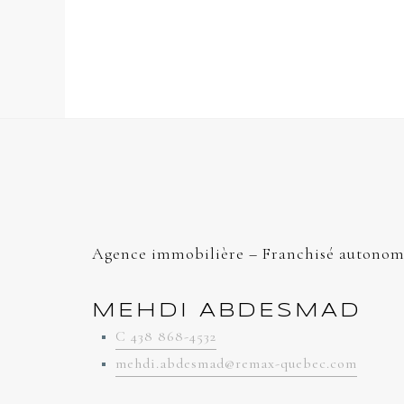
Agence immobilière – Franchisé autonom
MEHDI ABDESMAD
C 438 868-4532
mehdi.abdesmad@remax-quebec.com