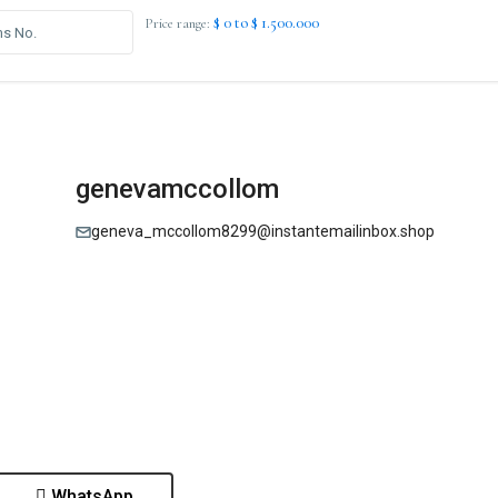
$ 0 to $ 1.500.000
Price range:
genevamccollom
geneva_mccollom8299@instantemailinbox.shop
WhatsApp