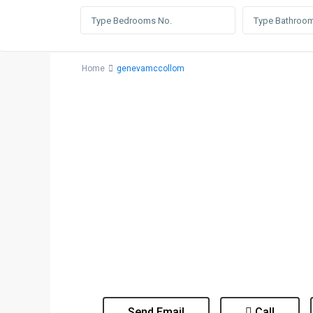
Home
genevamccollom
Send Email
Call