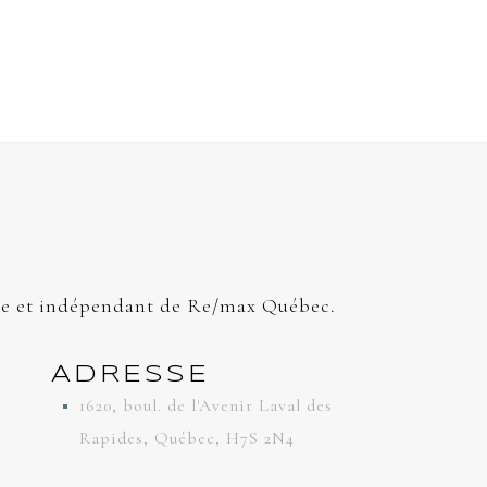
e et indépendant de Re/max Québec.
ADRESSE
1620, boul. de l'Avenir Laval des
Rapides, Québec, H7S 2N4