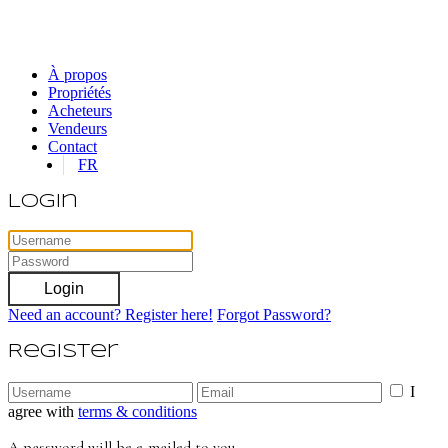
À propos
Propriétés
Acheteurs
Vendeurs
Contact
FR
Login
Login
Need an account? Register here!
Forgot Password?
Register
I
agree with
terms & conditions
A password will be e-mailed to you