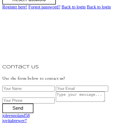
Register here!
Forgot password?
Back to login
Back to login
Contact Us
Use the form below to contact us!
Send
joleennoland58
jovitabrewer7