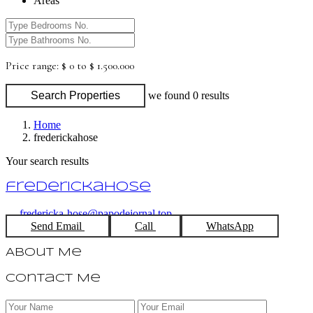
Areas
Price range:
$ 0 to $ 1.500.000
Search Properties
we found
0
results
Home
frederickahose
Your search results
frederickahose
fredericka-hose@papodejornal.top
Send Email
Call
WhatsApp
About Me
Contact Me