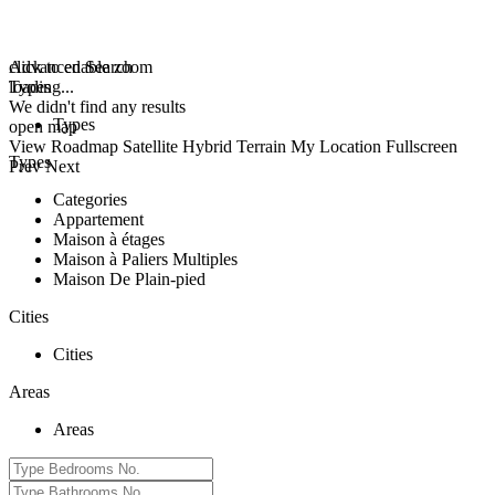
click to enable zoom
Advanced Search
loading...
Types
We didn't find any results
Types
open map
View
Roadmap
Satellite
Hybrid
Terrain
My Location
Fullscreen
Types
Prev
Next
Categories
Appartement
Maison à étages
Maison à Paliers Multiples
Maison De Plain-pied
Cities
Cities
Areas
Areas