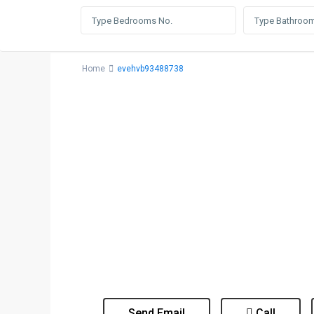
Home
evehvb93488738
Send Email
Call