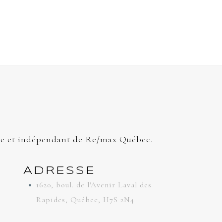
e et indépendant de Re/max Québec.
ADRESSE
1620, boul. de l'Avenir Laval des
Rapides, Québec, H7S 2N4