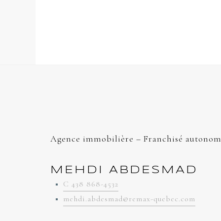
Agence immobilière – Franchisé autonom
MEHDI ABDESMAD
C 438 868-4532
mehdi.abdesmad@remax-quebec.com