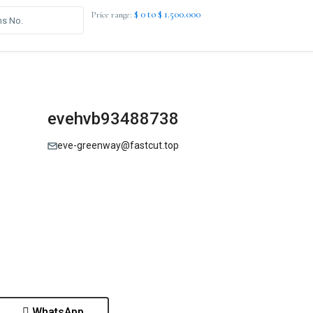
$ 0 to $ 1.500.000
Price range:
evehvb93488738
eve-greenway@fastcut.top
WhatsApp