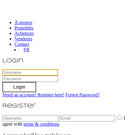
À propos
Propriétés
Acheteurs
Vendeurs
Contact
FR
Login
Login
Need an account? Register here!
Forgot Password?
Register
I
agree with
terms & conditions
A password will be e-mailed to you