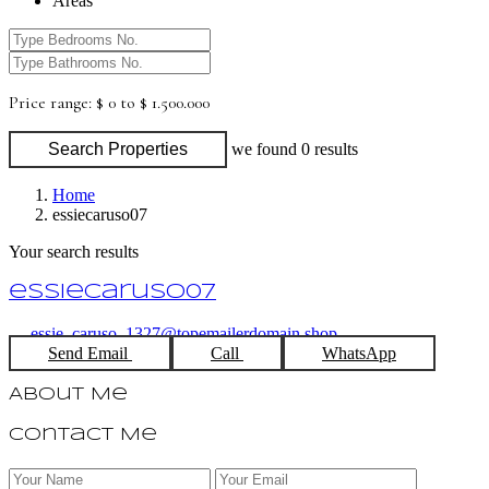
Areas
Price range:
$ 0 to $ 1.500.000
Search Properties
we found
0
results
Home
essiecaruso07
Your search results
essiecaruso07
essie_caruso_1327@topemailerdomain.shop
Send Email
Call
WhatsApp
About Me
Contact Me