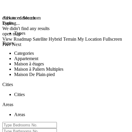
click to enable zoom
Advanced Search
loading...
Types
We didn't find any results
Types
open map
View
Roadmap
Satellite
Hybrid
Terrain
My Location
Fullscreen
Types
Prev
Next
Categories
Appartement
Maison à étages
Maison à Paliers Multiples
Maison De Plain-pied
Cities
Cities
Areas
Areas