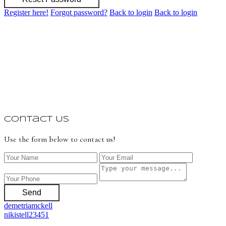
Register here!
Forgot password?
Back to login
Back to login
Contact Us
Use the form below to contact us!
Send
demetriamckell
nikistell23451