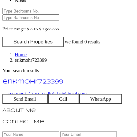
Areas
Price range:
$ 0 to $ 1.500.000
Search Properties
we found
0
results
Home
erikmohr723399
Your search results
erikmohr723399
oxi.mus7.7.7.nz.5.c.lk3z.bc@gmail.com
Send Email
Call
WhatsApp
About Me
Contact Me