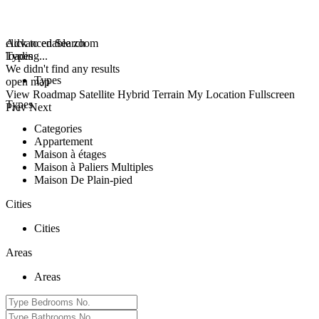
click to enable zoom
Advanced Search
loading...
Types
We didn't find any results
Types
open map
View
Roadmap
Satellite
Hybrid
Terrain
My Location
Fullscreen
Types
Prev
Next
Categories
Appartement
Maison à étages
Maison à Paliers Multiples
Maison De Plain-pied
Cities
Cities
Areas
Areas