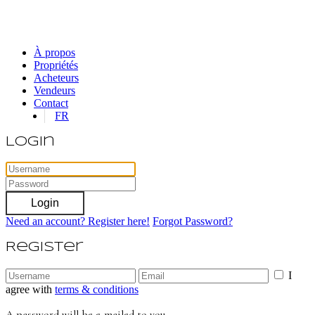
À propos
Propriétés
Acheteurs
Vendeurs
Contact
FR
Login
Login
Need an account? Register here!
Forgot Password?
Register
I
agree with
terms & conditions
A password will be e-mailed to you