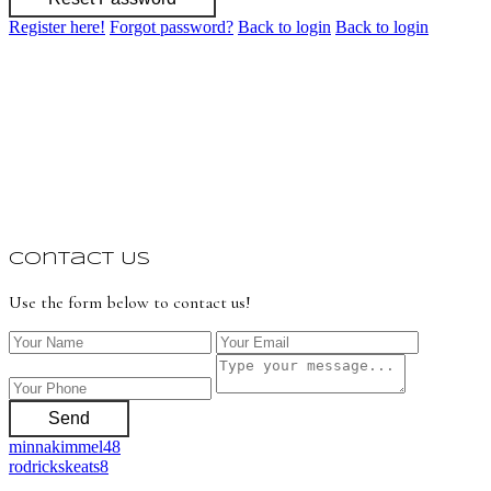
Register here!
Forgot password?
Back to login
Back to login
Contact Us
Use the form below to contact us!
Send
minnakimmel48
rodrickskeats8