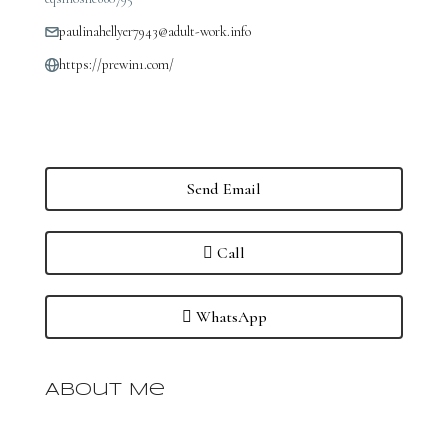
paulinahellyer7943@adult-work.info
https://prewin1.com/
Send Email
Call
WhatsApp
About Me