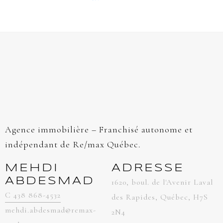
Agence immobilière – Franchisé autonome et
indépendant de Re/max Québec.
MEHDI
ADRESSE
ABDESMAD
1620, boul. de l'Avenir Laval
C 438 868-4532
des Rapides, Québec, H7S
mehdi.abdesmad@remax-
2N4