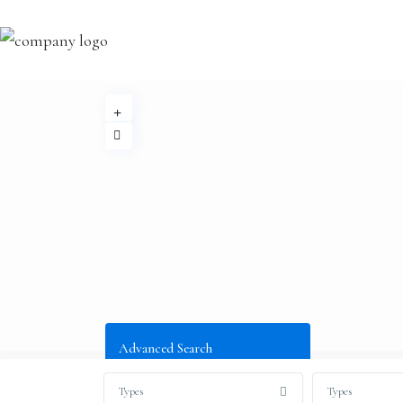
Advanced Search
Types
Types