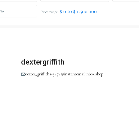
$ 0 to $ 1.500.000
Price range:
dextergriffith
dexter_griffiths-5474@instantemailinbox.shop