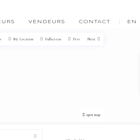
EURS
VENDEURS
CONTACT
EN
w
My Location
Fullscreen
Prev
Next
open map