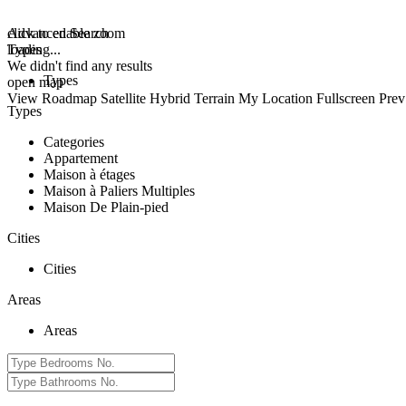
click to enable zoom
Advanced Search
loading...
Types
We didn't find any results
Types
open map
View
Roadmap
Satellite
Hybrid
Terrain
My Location
Fullscreen
Prev
Types
Categories
Appartement
Maison à étages
Maison à Paliers Multiples
Maison De Plain-pied
Cities
Cities
Areas
Areas