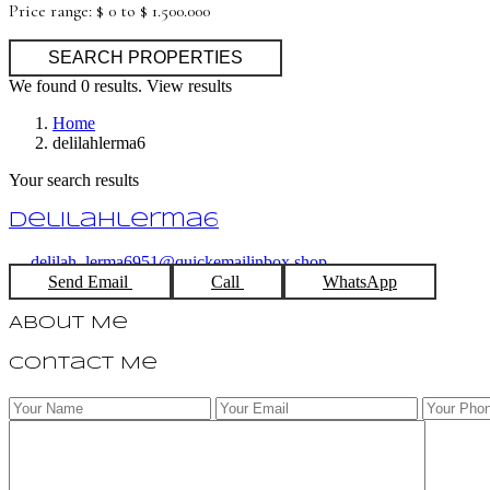
Price range:
$ 0 to $ 1.500.000
We found
0
results.
View results
Home
delilahlerma6
Your search results
delilahlerma6
delilah_lerma6951@quickemailinbox.shop
Send Email
Call
WhatsApp
About Me
Contact Me