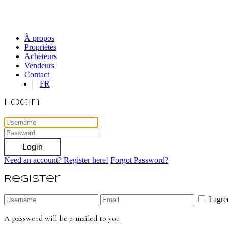
À propos
Propriétés
Acheteurs
Vendeurs
Contact
FR
Login
Login
Need an account? Register here!
Forgot Password?
Register
I agr
A password will be e-mailed to you