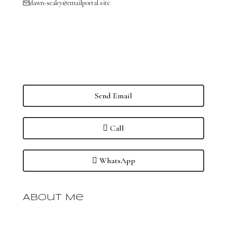
dawn-sealey@emailportal.site
Send Email
Call
WhatsApp
About Me