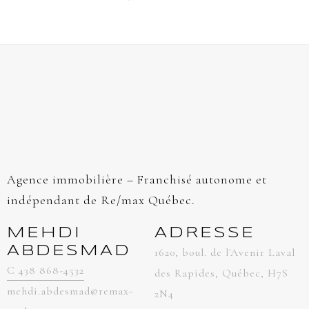
Agence immobilière – Franchisé autonome et
indépendant de Re/max Québec.
MEHDI
ADRESSE
ABDESMAD
1620, boul. de l'Avenir Laval
C 438 868-4532
des Rapides, Québec, H7S
mehdi.abdesmad@remax-
2N4