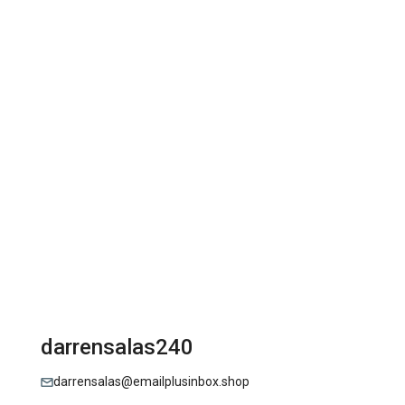
darrensalas240
darrensalas@emailplusinbox.shop