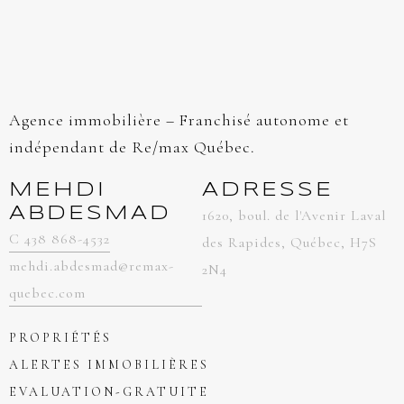
Agence immobilière – Franchisé autonome et
indépendant de Re/max Québec.
MEHDI
ADRESSE
ABDESMAD
1620, boul. de l'Avenir Laval
C 438 868-4532
des Rapides, Québec, H7S
mehdi.abdesmad@remax-
2N4
quebec.com
PROPRIÉTÉS
ALERTES IMMOBILIÈRES
EVALUATION-GRATUITE