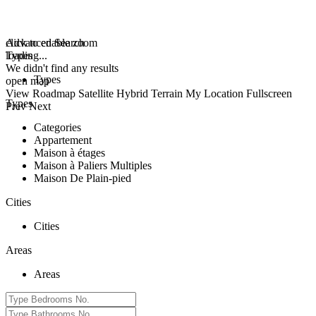
click to enable zoom
Advanced Search
loading...
Types
We didn't find any results
Types
open map
View
Roadmap
Satellite
Hybrid
Terrain
My Location
Fullscreen
Types
Prev
Next
Categories
Appartement
Maison à étages
Maison à Paliers Multiples
Maison De Plain-pied
Cities
Cities
Areas
Areas