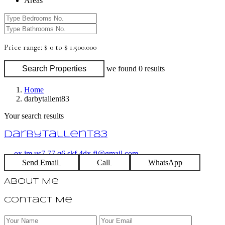
Areas
Price range:
$ 0 to $ 1.500.000
Search Properties
we found
0
results
Home
darbytallent83
Your search results
darbytallent83
ox.im.us7.77.q6.skf.4dx.fj@gmail.com
Send Email
Call
WhatsApp
About Me
Contact Me