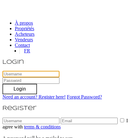
À propos
Propriétés
Acheteurs
Vendeurs
Contact
FR
Login
Login
Need an account? Register here!
Forgot Password?
Register
I
agree with
terms & conditions
A password will be e-mailed to you