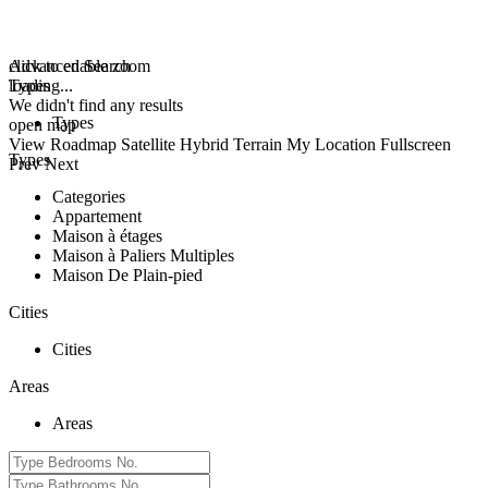
click to enable zoom
Advanced Search
loading...
Types
We didn't find any results
Types
open map
View
Roadmap
Satellite
Hybrid
Terrain
My Location
Fullscreen
Types
Prev
Next
Categories
Appartement
Maison à étages
Maison à Paliers Multiples
Maison De Plain-pied
Cities
Cities
Areas
Areas