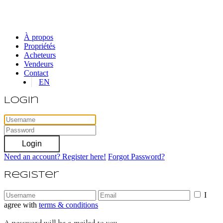
À propos
Propriétés
Acheteurs
Vendeurs
Contact
EN
Login
Login
Need an account? Register here!
Forgot Password?
Register
I
agree with
terms & conditions
A password will be e-mailed to you