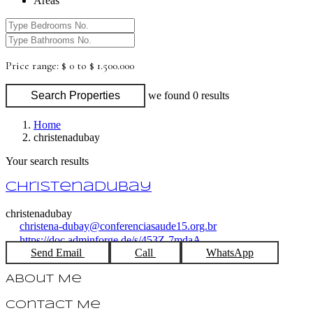
Areas
Price range:
$ 0 to $ 1.500.000
Search Properties
we found
0
results
Home
christenadubay
Your search results
christenadubay
christenadubay
christena-dubay@conferenciasaude15.org.br
https://doc.adminforge.de/s/453Z-7mdaA
Send Email
Call
WhatsApp
About Me
Contact Me