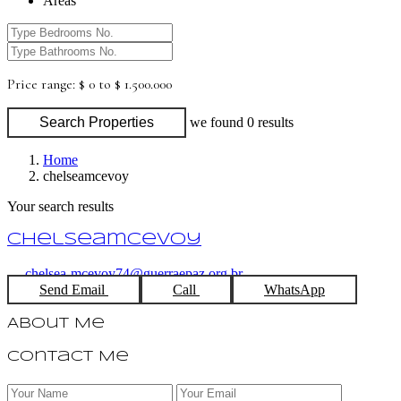
Areas
Price range:
$ 0 to $ 1.500.000
Search Properties
we found
0
results
Home
chelseamcevoy
Your search results
chelseamcevoy
chelsea-mcevoy74@guerraepaz.org.br
Send Email
Call
WhatsApp
About Me
Contact Me