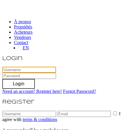
À propos
Propriétés
Acheteurs
Vendeurs
Contact
EN
Login
Login
Need an account? Register here!
Forgot Password?
Register
I
agree with
terms & conditions
A password will be e-mailed to you