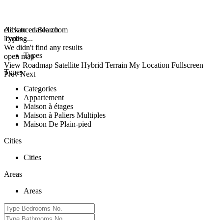
click to enable zoom
Advanced Search
loading...
Types
We didn't find any results
Types
open map
View
Roadmap
Satellite
Hybrid
Terrain
My Location
Fullscreen
Types
Prev
Next
Categories
Appartement
Maison à étages
Maison à Paliers Multiples
Maison De Plain-pied
Cities
Cities
Areas
Areas