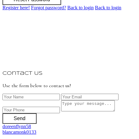
Register here!
Forgot password?
Back to login
Back to login
Contact Us
Use the form below to contact us!
Send
doreenflynn58
blancamonk0133