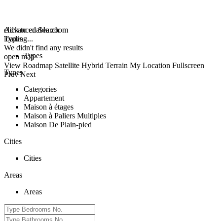
click to enable zoom
Advanced Search
loading...
Types
We didn't find any results
Types
open map
View
Roadmap
Satellite
Hybrid
Terrain
My Location
Fullscreen
Types
Prev
Next
Categories
Appartement
Maison à étages
Maison à Paliers Multiples
Maison De Plain-pied
Cities
Cities
Areas
Areas