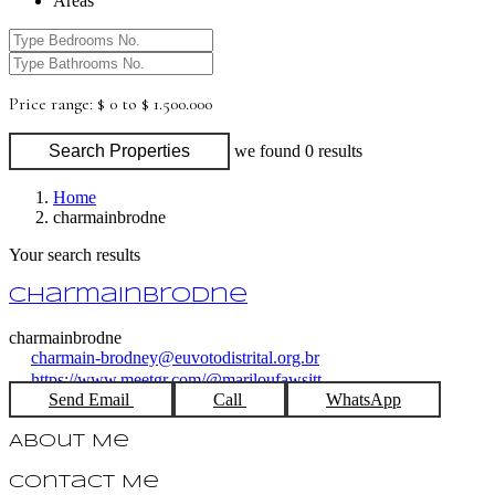
Areas
Price range:
$ 0 to $ 1.500.000
Search Properties
we found
0
results
Home
charmainbrodne
Your search results
charmainbrodne
charmainbrodne
charmain-brodney@euvotodistrital.org.br
https://www.meetgr.com/@mariloufawsitt
Send Email
Call
WhatsApp
About Me
Contact Me