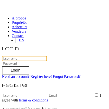
À propos
Propriétés
Acheteurs
Vendeurs
Contact
EN
Login
Login
Need an account? Register here!
Forgot Password?
Register
I
agree with
terms & conditions
A password will be e-mailed to you