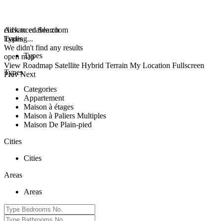
click to enable zoom
Advanced Search
loading...
Types
We didn't find any results
Types
open map
View
Roadmap
Satellite
Hybrid
Terrain
My Location
Fullscreen
Types
Prev
Next
Categories
Appartement
Maison à étages
Maison à Paliers Multiples
Maison De Plain-pied
Cities
Cities
Areas
Areas