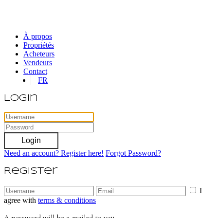
À propos
Propriétés
Acheteurs
Vendeurs
Contact
FR
Login
Login
Need an account? Register here!
Forgot Password?
Register
I
agree with
terms & conditions
A password will be e-mailed to you