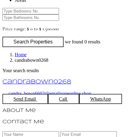
Areas
Price range:
$ 0 to $ 1.500.000
Search Properties
we found
0
results
Home
candrabown0268
Your search results
candrabown0268
candra_bown6602@emailzoneonline.shop
Send Email
Call
WhatsApp
About Me
Contact Me