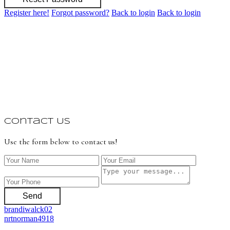
Register here!
Forgot password?
Back to login
Back to login
Contact Us
Use the form below to contact us!
Send
brandiwalck02
nrtnorman4918