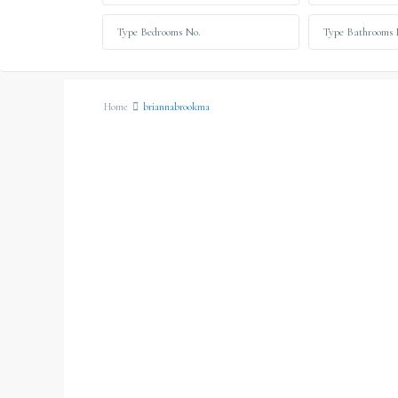
Home
briannabrookma