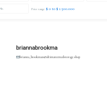
$ 0 to $ 1.500.000
Price range:
briannabrookma
brianna_brookman@ultimateemailstorage.shop