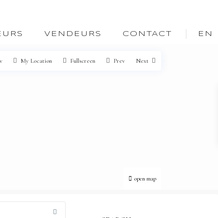
EURS
VENDEURS
CONTACT
EN
w
My Location
Fullscreen
Prev
Next
open map