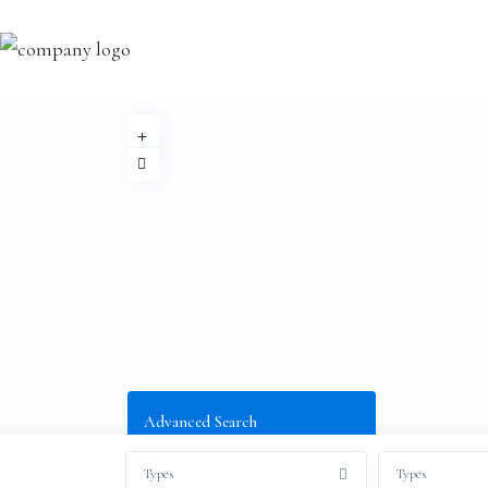
Advanced Search
Types
Types