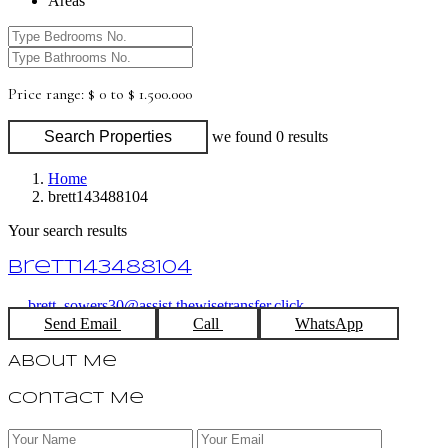
Areas
Price range:
$ 0 to $ 1.500.000
Search Properties
we found
0
results
Home
brett143488104
Your search results
brett143488104
brett_sowers30@assist.thewisetransfer.click
Send Email
Call
WhatsApp
About Me
Contact Me