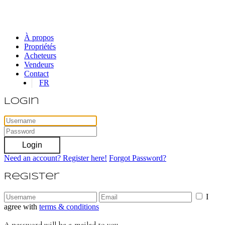
À propos
Propriétés
Acheteurs
Vendeurs
Contact
FR
Login
Login
Need an account? Register here!
Forgot Password?
Register
I
agree with
terms & conditions
A password will be e-mailed to you