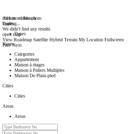
click to enable zoom
Advanced Search
loading...
Types
We didn't find any results
Types
open map
View
Roadmap
Satellite
Hybrid
Terrain
My Location
Fullscreen
Types
Prev
Next
Categories
Appartement
Maison à étages
Maison à Paliers Multiples
Maison De Plain-pied
Cities
Cities
Areas
Areas