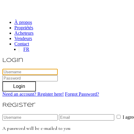
À propos
Propriétés
Acheteurs
Vendeurs
Contact
FR
Login
Login
Need an account? Register here!
Forgot Password?
Register
I agr
A password will be e-mailed to you