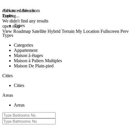
click to enable zoom
Advanced Search
loading...
Types
We didn't find any results
Types
open map
View
Roadmap
Satellite
Hybrid
Terrain
My Location
Fullscreen
Prev
Types
Categories
Appartement
Maison à étages
Maison à Paliers Multiples
Maison De Plain-pied
Cities
Cities
Areas
Areas