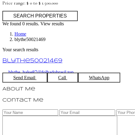
Price range:
$ 0 to $ 1.500.000
We found
0
results.
View results
Home
blythe50021469
Your search results
blythe50021469
blythe_halse87@folhadobrasil.top
Send Email
Call
WhatsApp
About Me
Contact Me