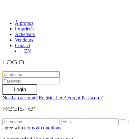
À propos
Propriétés
Acheteurs
Vendeurs
Contact
EN
Login
Login
Need an account? Register here!
Forgot Password?
Register
I
agree with
terms & conditions
A password will be e-mailed to you