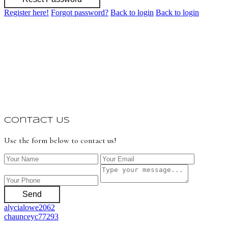
Register here!
Forgot password?
Back to login
Back to login
Contact Us
Use the form below to contact us!
Send
alycialowe2062
chaunceyc77293