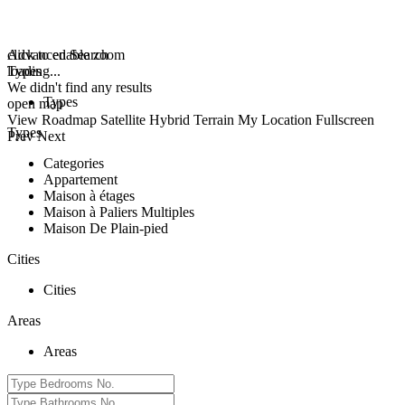
click to enable zoom
Advanced Search
loading...
Types
We didn't find any results
Types
open map
View
Roadmap
Satellite
Hybrid
Terrain
My Location
Fullscreen
Types
Prev
Next
Categories
Appartement
Maison à étages
Maison à Paliers Multiples
Maison De Plain-pied
Cities
Cities
Areas
Areas