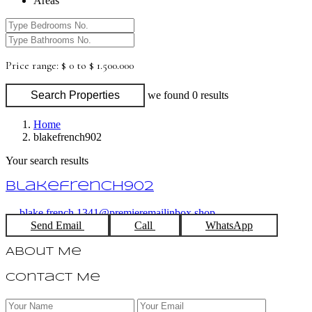
Areas
Price range:
$ 0 to $ 1.500.000
Search Properties
we found
0
results
Home
blakefrench902
Your search results
blakefrench902
blake.french.1341@premieremailinbox.shop
Send Email
Call
WhatsApp
About Me
Contact Me