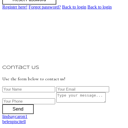
Register here!
Forgot password?
Back to login
Back to login
Contact Us
Use the form below to contact us!
Send
lindsaycaron1
belenpiscitell