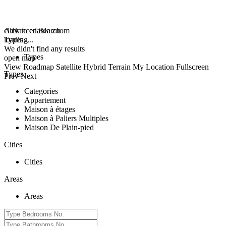
click to enable zoom
Advanced Search
loading...
Types
We didn't find any results
Types
open map
View
Roadmap
Satellite
Hybrid
Terrain
My Location
Fullscreen
Types
Prev
Next
Categories
Appartement
Maison à étages
Maison à Paliers Multiples
Maison De Plain-pied
Cities
Cities
Areas
Areas