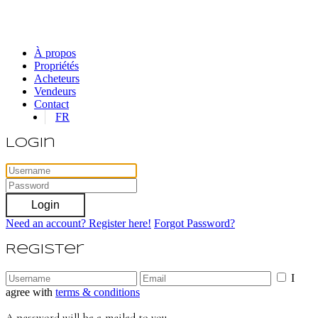
À propos
Propriétés
Acheteurs
Vendeurs
Contact
FR
Login
Login
Need an account? Register here!
Forgot Password?
Register
I
agree with
terms & conditions
A password will be e-mailed to you