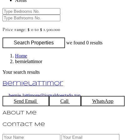
Areas
Price range:
$ 0 to $ 1.500.000
Search Properties
we found
0
results
Home
bernielattimor
Your search results
bernielattimor
bernie-lattimore@jornaldoestado.top
Send Email
Call
WhatsApp
About Me
Contact Me