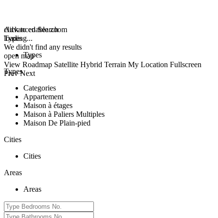
click to enable zoom
Advanced Search
loading...
Types
We didn't find any results
Types
open map
View
Roadmap
Satellite
Hybrid
Terrain
My Location
Fullscreen
Types
Prev
Next
Categories
Appartement
Maison à étages
Maison à Paliers Multiples
Maison De Plain-pied
Cities
Cities
Areas
Areas