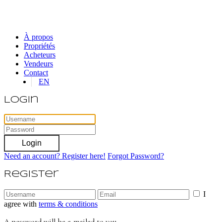
À propos
Propriétés
Acheteurs
Vendeurs
Contact
EN
Login
Login
Need an account? Register here!
Forgot Password?
Register
I
agree with
terms & conditions
A password will be e-mailed to you