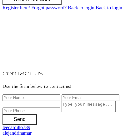
Register here!
Forgot password?
Back to login
Back to login
Contact Us
Use the form below to contact us!
Send
leecardillo789
alejandrinamar