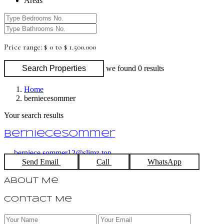
Areas
Price range:
$ 0 to $ 1.500.000
Search Properties
we found
0
results
Home
berniecesommer
Your search results
berniecesommer
berniece.sommer12@slimz.top
Send Email
Call
WhatsApp
About Me
Contact Me