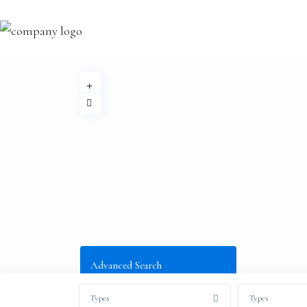
Advanced Search
Types
Types