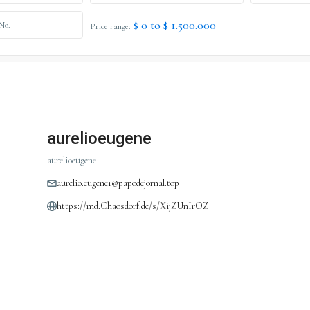
$ 0 to $ 1.500.000
Price range:
aurelioeugene
aurelioeugene
aurelio.eugene1@papodejornal.top
https://md.Chaosdorf.de/s/XijZUnIrOZ