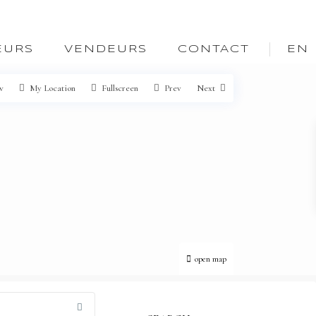
EURS
VENDEURS
CONTACT
EN
w
My Location
Fullscreen
Prev
Next
open map